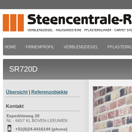
HOME
FIRMENPROFIL
VERBLENDZIEGEL
PFLASTERKL
SR720D
Übersicht
|
Referenzobjekte
Kontakt
Expeditieweg 20
NL - 6657 KL BOVEN-LEEUWEN
+31(0)24-6416144 (phone)